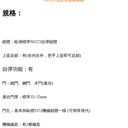
McPO 您的智能鎖專家
規格：
鎖體：歐洲標準N5572自彈鎖體
上提反鎖：有(在內在外，把手上提即可反鎖)
自彈功能：有
門：鐵門、鋼門、木門(最佳)
適合門厚：標準35~55mm
門孔：基本與歐標5572機械鎖體一樣 (可簡單替代)
機械鑰匙：有2條鑰匙