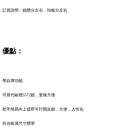
訂貨說明：鎖體分左右、扣板分左右
優點：
帶自彈功能
可替代歐標5572鎖，更換方便
把手簡易向上提即可打開反鎖，方便，人性化
符合歐洲尺寸標準