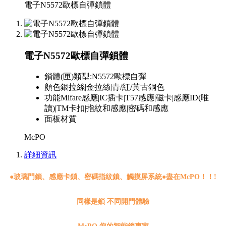
電子N5572歐標自彈鎖體
電子N5572歐標自彈鎖體
鎖體(匣)類型:
N5572歐標自彈
顏色
銀拉絲|金拉絲|青/紅/黃古銅色
功能
Mifare感應|IC插卡|T57感應|磁卡|感應ID(唯
讀)|TM卡扣|指紋和感應|密碼和感應
面板材質
McPO
詳細資訊
●
玻璃門鎖、感應卡鎖、密碼指紋鎖、觸摸屏系統●盡在McPO！！!
同樣是鎖 不同開門體驗