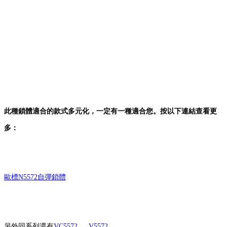
此種鎖體適合的款式多元化，一定有一種適合您。按以下連結查看更
多：
歐標N5572自彈鎖體
另外同系列還有
VC5572
、
V5572