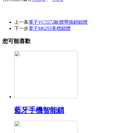
上一条
電子VC5572歐標帶插銷鎖體
下一步
電子M6293美標鎖體
您可能喜歡
藍牙手機智能鎖