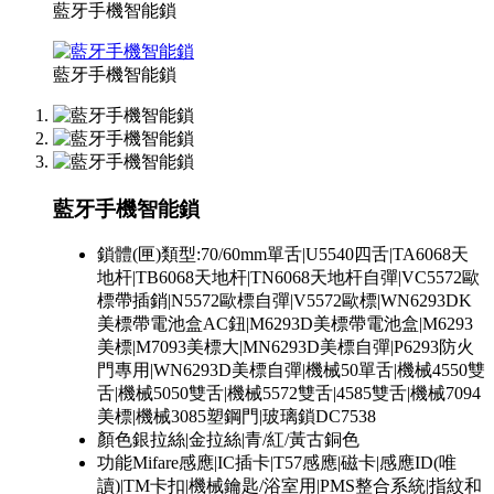
藍牙手機智能鎖
藍牙手機智能鎖
藍牙手機智能鎖
鎖體(匣)類型:
70/60mm單舌|U5540四舌|TA6068天
地杆|TB6068天地杆|TN6068天地杆自彈|VC5572歐
標帶插銷|N5572歐標自彈|V5572歐標|WN6293DK
美標帶電池盒AC鈕|M6293D美標帶電池盒|M6293
美標|M7093美標大|MN6293D美標自彈|P6293防火
門專用|WN6293D美標自彈|機械50單舌|機械4550雙
舌|機械5050雙舌|機械5572雙舌|4585雙舌|機械7094
美標|機械3085塑鋼門|玻璃鎖DC7538
顏色
銀拉絲|金拉絲|青/紅/黃古銅色
功能
Mifare感應|IC插卡|T57感應|磁卡|感應ID(唯
讀)|TM卡扣|機械鑰匙/浴室用|PMS整合系統|指紋和