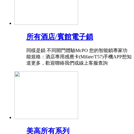
所有酒店/賓館電子鎖
同樣是鎖 不同開門體驗McPO 您的智能鎖專家功
能規格：酒店專用感應卡(Mifare/T57)手機APP想知
道更多，歡迎聯絡我們或線上客服查詢
美高所有系列