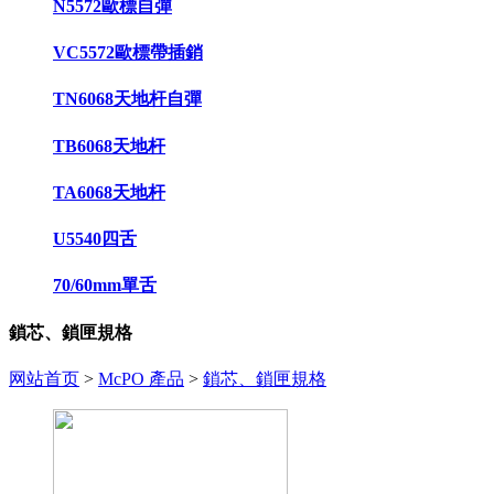
N5572歐標自彈
VC5572歐標帶插銷
TN6068天地杆自彈
TB6068天地杆
TA6068天地杆
U5540四舌
70/60mm單舌
鎖芯、鎖匣規格
网站首页
>
McPO 產品
>
鎖芯、鎖匣規格