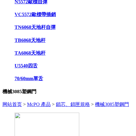
N5572歐標自彈
VC5572歐標帶插銷
TN6068天地杆自彈
TB6068天地杆
TA6068天地杆
U5540四舌
70/60mm單舌
機械3085塑鋼門
网站首页
>
McPO 產品
>
鎖芯、鎖匣規格
>
機械3085塑鋼門