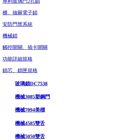
專利玻璃門2孔鎖
櫃、抽屜電子鎖
安防門禁系統
機械鎖
觸控開關、插卡開關
功能詳細規格
鎖芯、鎖匣規格
玻璃鎖DC7538
機械3085塑鋼門
機械7094美標
機械4585雙舌
機械5050雙舌