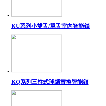
KU系列小雙舌/單舌室內智能鎖
KQ系列三柱式球鎖替換智能鎖