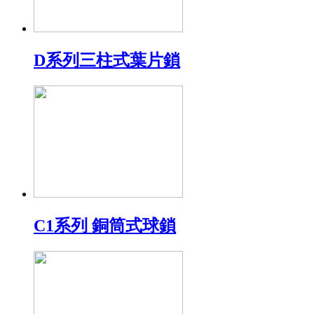
D系列三柱式葉片鎖
C1系列 銅筒式球鎖