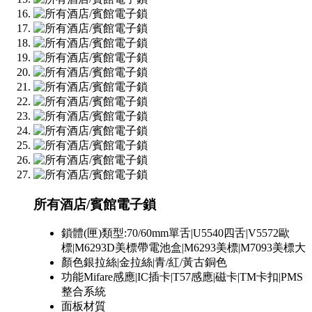
所有酒店/賓館電子鎖
鎖體(匣)類型:
70/60mm單舌|U5540四舌|V5572歐
標|M6293D美標帶電池盒|M6293美標|M7093美標大
顏色
銀拉絲|金拉絲|青/紅/黃古銅色
功能
Mifare感應|IC插卡|T57感應|磁卡|TM卡扣|PMS
整合系統
面板材質