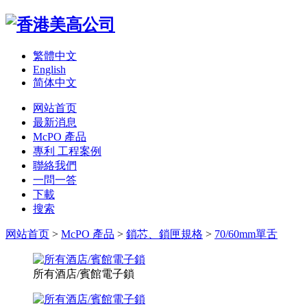
繁體中文
English
简体中文
网站首页
最新消息
McPO 產品
專利 工程案例
聯絡我們
一問一答
下載
搜索
网站首页
>
McPO 產品
>
鎖芯、鎖匣規格
>
70/60mm單舌
所有酒店/賓館電子鎖