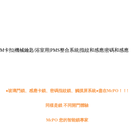
唯讀)|TM卡扣|機械鑰匙/浴室用|PMS整合系統|指紋和感應|密碼和感應
●
玻璃門鎖、感應卡鎖、密碼指紋鎖、觸摸屏系統●盡在McPO！！!
同樣是鎖 不同開門體驗
McPO 您的智能鎖專家