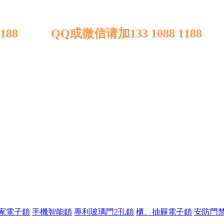
1188 QQ或微信请加133 1088 1188
家電子鎖
手機智能鎖
專利玻璃門2孔鎖
櫃、抽屜電子鎖
安防門