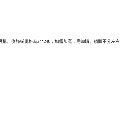
。側飾板規格為24*240，如需加寬，需加購。鎖體不分左右