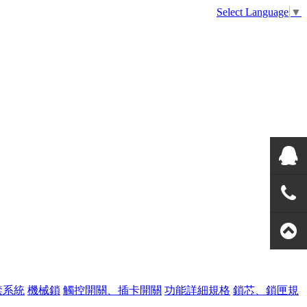
Select Language
▼
美高QQ
熱線
禁系統
機械鎖
觸控開關、插卡開關
功能詳細規格
鎖芯、鎖匣規