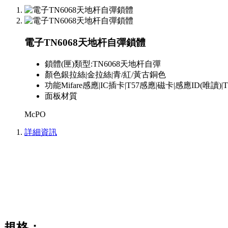
電子TN6068天地杆自彈鎖體
鎖體(匣)類型:
TN6068天地杆自彈
顏色
銀拉絲|金拉絲|青/紅/黃古銅色
功能
Mifare感應|IC插卡|T57感應|磁卡|感應ID(
面板材質
McPO
詳細資訊
規格：