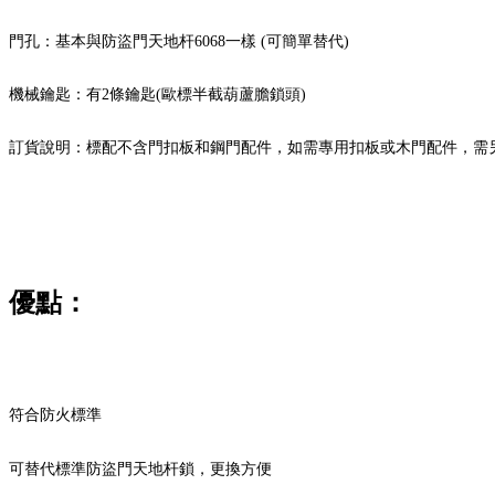
門孔：基本與防盜門天地杆6068一樣 (可簡單替代)
機械鑰匙：有2條鑰匙(歐標半截葫蘆膽鎖頭)
訂貨說明：標配不含門扣板和鋼門配件，如需專用扣板或木門配件，需另購
優點：
符合防火標準
可替代標準防盜門天地杆鎖，更換方便