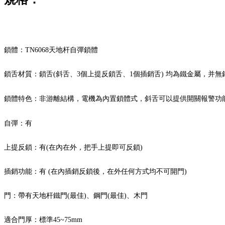
鎖體：TN6068天地杆自彈鎖體
鎖舌材質：鎖舌(斜舌、3個上提反鎖舌、1個插銷舌) 均為鐵金屬，并
鎖體特色：
非游離結構，電機為內置鎖體式，斜舌可以提供開關報警功
自彈：有
上提反鎖：有(在內在外，把手上提即可反鎖)
插銷功能：有 (在內插銷反鎖後，在外任何方式均不可開門)
門：帶有天地杆鐵門(最佳)、鋼門(最佳)、木門
適合門厚：標準45~75mm