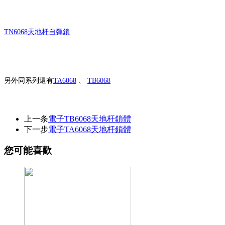
TN6068天地杆自彈鎖
另外同系列還有
TA6068
、
TB6068
上一条
電子TB6068天地杆鎖體
下一步
電子TA6068天地杆鎖體
您可能喜歡