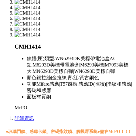
CMH1414
鎖體(匣)類型:
WN6293DK美標帶電池盒AC
鈕|M6293D美標帶電池盒|M6293美標|M7093美標
大|MN6293D美標自彈|WN6293D美標自彈
顏色
銀拉絲|金拉絲|青/紅/黃古銅色
功能
Mifare感應|T57感應|感應ID(唯讀)|指紋和感應|
密碼和感應
面板材質
銅
McPO
詳細資訊
●
玻璃門鎖、感應卡鎖、密碼指紋鎖、觸摸屏系統●盡在McPO！！!