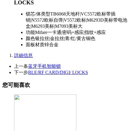
LOCKS
锁芯/体类型
TB6068天地杆|VC5572欧标带插
销|N5572欧标自弹|V5572欧标|M6293D美标带电池
盒|M6293美标|M7093美标大
功能
Mifare一卡通|密码+感应|指纹+感应
颜色
银拉丝|金拉丝|青/红/黄古铜色
面板材质
锌合金
詳細信息
上一条
蓝牙手机智能锁
下一步
BLE/RF CARD/DIGI/ LOCKS
您可能喜欢