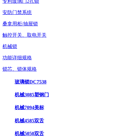
专利玻璃门2孔锁
安防门禁系统
桑拿用柜/抽屉锁
触控开关、取电开关
机械锁
功能详细规格
锁芯、锁体规格
玻璃锁DC7538
机械3085塑钢门
机械7094美标
机械4585双舌
机械5050双舌