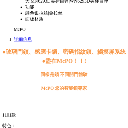
大|MN6293D美标自弹|WN6293D美标自弹
功能
颜色
银拉丝|金拉丝
面板材质
McPO
詳細信息
●
玻璃門鎖、感應卡鎖、密碼指紋鎖、觸摸屏系統
●盡在McPO！！!
同樣是鎖 不同開門體驗
McPO 您的智能鎖專家
1101款
特色：