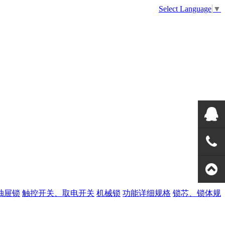
Select Language
▼
美高QQ
133108
全国热
抽屉锁
触控开关、取电开关
机械锁
功能详细规格
锁芯、锁体规
线