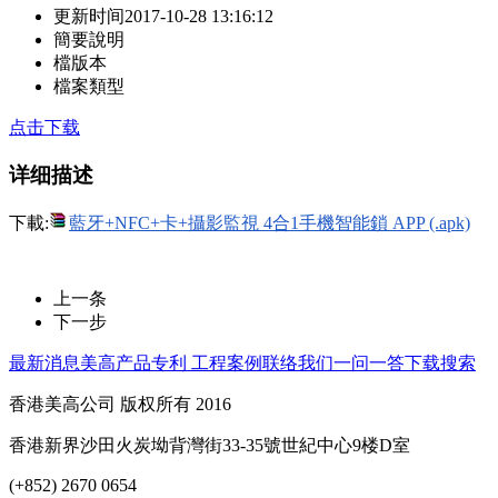
更新时间
2017-10-28 13:16:12
簡要說明
檔版本
檔案類型
点击下载
详细描述
下載:
藍牙+NFC+卡+攝影監視 4合1手機智能鎖 APP (.apk)
上一条
下一步
最新消息
美高产品
专利 工程案例
联络我们
一问一答
下载
搜索
香港美高公司 版权所有 2016
香港新界沙田火炭坳背灣街33-35號世紀中心9楼D室
(+852) 2670 0654