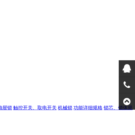
美高QQ
133108
全国热
抽屉锁
触控开关、取电开关
机械锁
功能详细规格
锁芯、锁体规
线