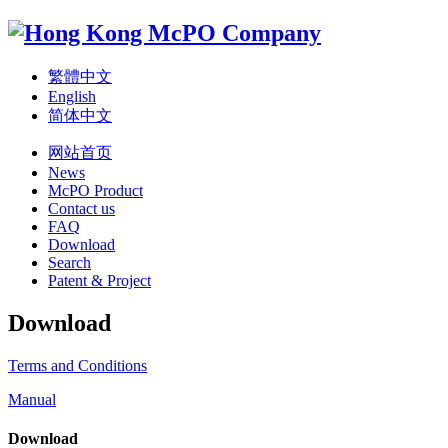
繁體中文
English
简体中文
网站首页
News
McPO Product
Contact us
FAQ
Download
Search
Patent & Project
Download
Terms and Conditions
Manual
Download